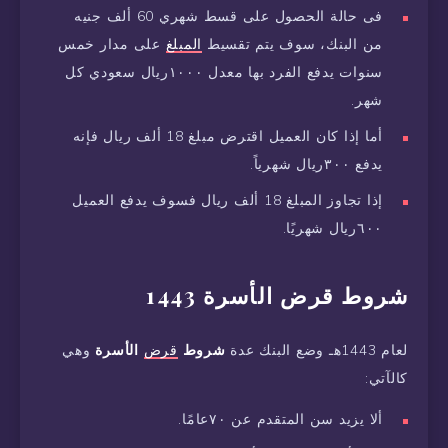
فى حالة الحصول على قسط شهري 60 ألف جنيه
من البنك، سوف يتم تقسيط
المبلغ
على مدار خمس
سنوات يدفع الفرد بها معدل ١٠٠٠ريال سعودي كل
شهر.
أما إذا كان العميل اقترض مبلغ 18 ألف ريال فإنه
يدفع ٣٠٠ريال شهرياً.
إذا تجاوز المبلغ 18 ألف ريال فسوف يدفع العميل
٦٠٠ريال شهريًا.
شروط قرض الأسرة 1443
لعام 1443هـ وضع البنك عدة
شروط
قرض
الأسرة
وهي
كالآتي:
ألا يزيد سن المتقدم عن ٧٠عامًا.