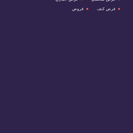
قرض كنف
قروض