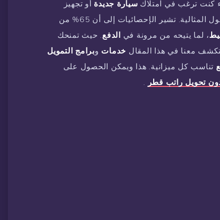
ء كنت ترغب في امتلاك
سيارة
جديدة
أو تجهيز
يوفر لك الحلول المثالية. تشير الإحصائيات إلى أن 65% من
يط
، لما يتيحه من مرونة في
الدفع
. حيث تمنحك
كشف معنا في هذا المقال
خدمات
و
برامج
التمويل
تناسب كل ميزانية. هذا ويمكن الحصول على
ن تحويل راتب قطر
.