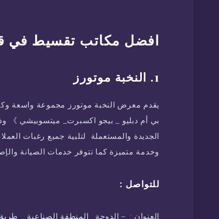
افضل مكاتب تقسيط في ق
1. النخبة موتورز
يقدم معرض النخبة موتورز مجموعة واسعة وكبي
بي أم دبليو _ بيجو اكسبرت_ ميتسوبيشي 》 وذا
الجديدة والمستعملة لتلبية جميع رغبات العملاء 
وخدمة متميزة كما تتوفر خدمات الصيانة والإص
للتواصل :
العنوان : – الدوحة_ المنطقة الصناعية _ طريق