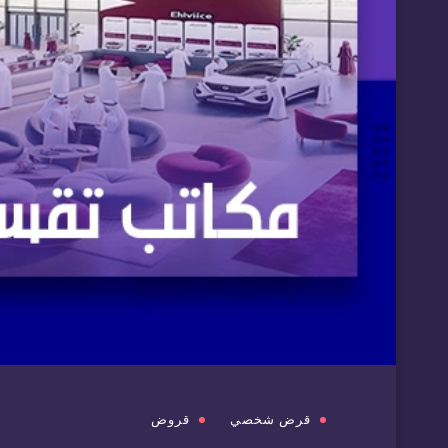
قرض شخصي
قروض