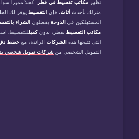
تظهر
مكاتب تقسيط في قطر
كحلاً مميزا سوا
منزلك بأحدث
أثاث
، فإن
التقسيط
المستهلكين في
الدوحة
يفضلون
الشراء
بالتقس
مكاتب
التقسيط
بقطر، بدون
كفيل
للتقسيط. است
التي تتيحها هذه
الشركات
الرائدة، مع
خطط
دفع
التمويل الشخصي من
شركات تمويل شخصي بدو