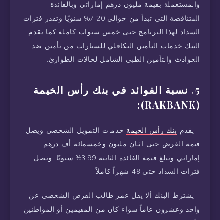
والمستعملة بقيمة مليون درهم إماراتي وبالفائدة
المتناقصة التي تبدأ من حوالي 7.20% سنويًا وتقدر فترات
السداد لهذا البرنامج حتى خمس سنوات كاملة كما يقدم
البنك خدمات التأمين التكافلي للسيارات من تأمين ضد
الحوادث والتأمين الطبي الشامل لحالات الطوارئ.
5. نسبة الفوائد في بنك رأس الخيمة
(RAKBANK):
– يقدم
بنك رأس الخيمة
خدمات التمويل الشخصي ويصل
قيمة القرض حتى اثنان مليون وخمسمائة أف درهم
إماراتي وتبلغ قيمة الفائدة الثابتة 3.99% سنويًا. وتصل
فترات السداد حتى 48 شهراً كاملاً.
– يشترط البنك ألا يقل عمر طالب القرض الشخصي عن
واحد وعشرون عاماً سواء كان من المقيمين أو المواطنين