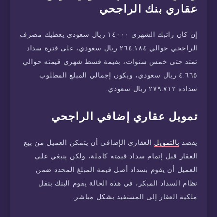
عقاري بنك الراجحي
إن كان راتبك الشهري ١٤٠٠٠ ريال سعودي يعطيك مصرف
الراجحي حوالي ٢٦٤.١٨٤ ريال سعودي، على فترة سداد
تمتد حتى خمس سنوات، بقيمة قسط شهري قيمته حوالي
٤.٦٦٥ ريال سعودي، ويكون إجمالي المبلغ المطلوب
سداده ٢٧٩.٧١٢ ريال سعودي.
تمويل عقاري إضافي الراجحي
يقصد
بالتمويل
العقاري الإضافي أن يتمكن العميل من بيع
العقار قبل إتمام سداد قيمته كاملة، ولكن ينبغي على
العميل أن يقوم بسداد أصل قيمة المبلغ المحدد ضمن
نظام السداد المبكر، في هذه الحالة يقوم البنك بنقل
ملكية العقار إلى المستفيد بشكل مباشر.