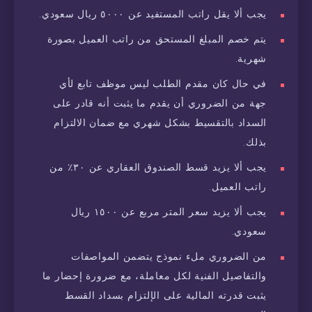
يجب ألا يقل راتب المستفيد عن ٥٠٠٠ ريال سعودي.
يتم خصم المبلغ المستحق من راتب العميل بصورة
شهرية.
في حال كان مقدم الطلب ليس موظف تابع لأي
جهة من الضروري أن يقدم ما يثبت أنه قادر على
السداد بالتقسيط بشكل شهري مع ضمان الالتزام
بذلك.
يجب ألا يزيد قسط الصندوق العقاري عن ٣٠٪ من
راتب العميل.
يجب ألا يزيد سعر المتر مربع عن ١٥٠٠ ريال
سعودي.
من الضروري ملء نموذج يتضمن المواصفات
والتفاصيل الفنية لكل معاملة، مع ضرورة إحضار ما
يثبت قدرته المالية على الإلتزام بسداد القسط