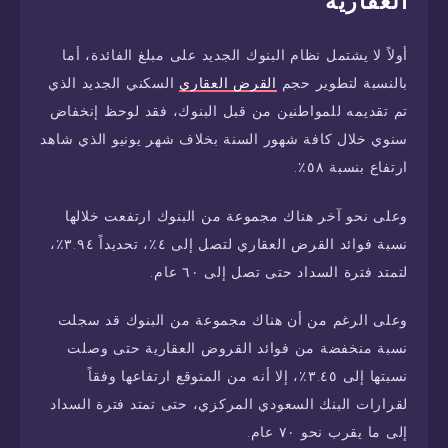
العقارية
أولاً لا يشتمل نظام البنوك الجديد على مبلغ الفائدة، أما
بالنسبة لتطوير حجم
القرض العقاري
السكني الجديد الذي
تم تقديمه للمواطنين من قبل البنوك، فقد لوحظ إنخفاض
سنوي خلال كافة شهور السنة بخلاف شهر يونيو الذي شاهد
ارتفاع بنسبة ٥٨٪.
وعلى نحو آخر هناك مجموعة من البنوك ارتفعت خلالها
نسبة فوائد القرض العقاري لتصل إلى ٤٪، تحديداً ٣.٩٤٪،
لتمتد فترة السداد حتى تصل إلى ٦٠ عام.
وعلى الرغم من أن هناك مجموعة من البنوك قد سجلت
نسبة منخفضة من فوائد القروض العقارية حتى وصلت
نسبتها إلى ٣.٤٥٪، إلا أنه من المتوقع ارتفاعها وفقاً
لقرارات البنك السعودي المركزي، حتى تمتد فترة السداد
إلى ما يقرب نحو ٧٠ عام.