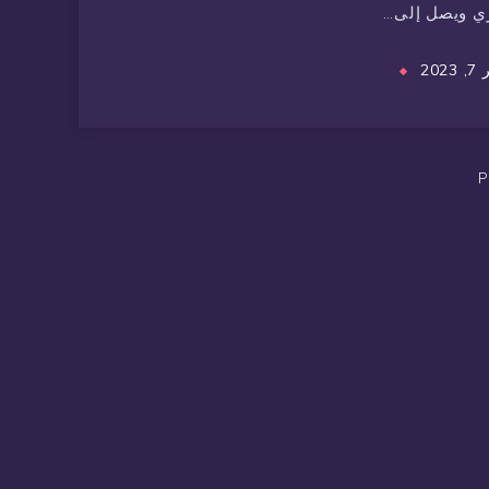
ي ويصل إلى…
202
P