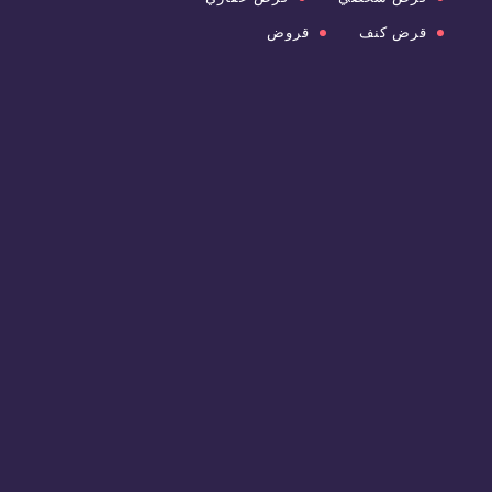
قرض كنف
قروض