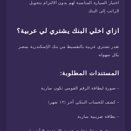
اختيار السيارة المناسبة لهم بدون الالتزام بتحويل
الراتب إلى البنك.
ازاي اخلي البنك يشتري لي عربية؟
تقدر تشتري عربية بالتقسيط من بنك الإسكندرية بمصر
بكل سهوله.
المستندات المطلوبة:
– صورة لبطاقة الرقم القومي تكون سارية
– كشف للحساب البنكي آخر (١٢ شهر)
– بطاقة ضريبية سارية
– مستخرج سجل تجاري حديث (لا يتعدى ٣ أشهر)