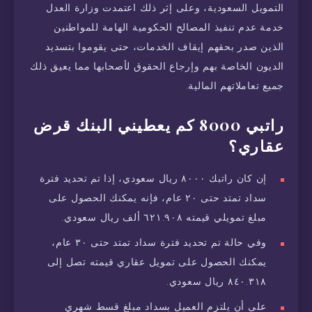
التمويل السعودية، وعلى إثر ذلك اعتمدت وزارة العدل
خدمة عدم تنفيذ المصالح الحكومية الهامة للمواطنين
الذين صدر بحقهم إيقاف الخدمات، حتى يقوموا بتسديد
الديون الخاصة بهم وإرجاع الحقوق لأصحابها مما يعيق ذلك
جميع تعاملاتهم المالية.
راتبي 8000 كم يعطيني البنك قرض
عقاري؟
إن كان راتبك ٨٠٠٠ ريال سعودي، إذا تم تحديد فترة
سداد تمتد حتى ٢٠ عام، فإنه يمكنك الحصول على
مبلغ تمويلي قيمته ٦٢١.٩٠٨ ألف ريال سعودي.
وفي حالة تم تحديد فترة سداد تمتد حتى ٣٠ عام،
يمكنك الحصول على تمويل عقاري قيمته تصل إلى
٨٤٠.٣١٨ ريال سعودي.
على أن يلتزم العميل بسداد مبلغ قسط شهري