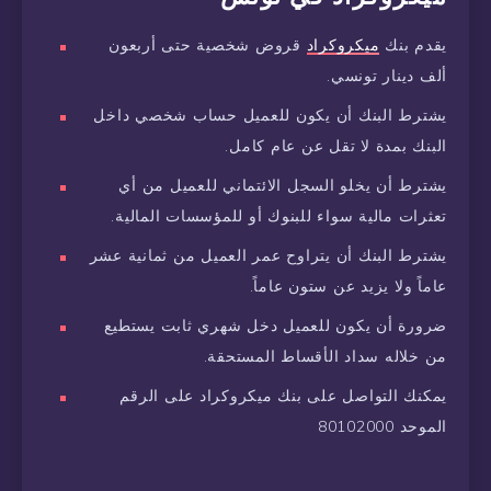
يقدم بنك
ميكروكراد
قروض شخصية حتى أربعون
ألف دينار تونسي.
يشترط البنك أن يكون للعميل حساب شخصي داخل
البنك بمدة لا تقل عن عام كامل.
يشترط أن يخلو السجل الائتماني للعميل من أي
تعثرات مالية سواء للبنوك أو للمؤسسات المالية.
يشترط البنك أن يتراوح عمر العميل من ثمانية عشر
عاماً ولا يزيد عن ستون عاماً.
ضرورة أن يكون للعميل دخل شهري ثابت يستطيع
من خلاله سداد الأقساط المستحقة.
يمكنك التواصل على بنك ميكروكراد على الرقم
الموحد 80102000