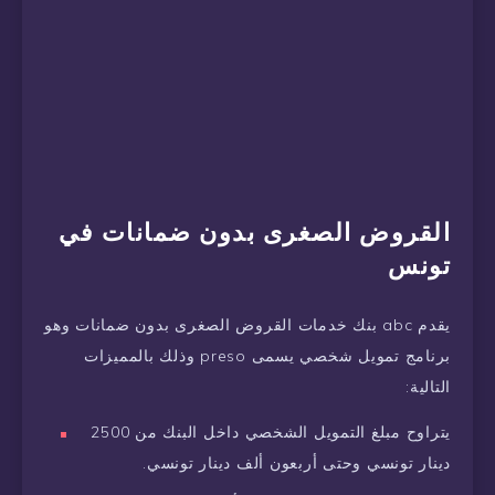
القروض الصغرى بدون ضمانات في
تونس
يقدم abc بنك خدمات القروض الصغرى بدون ضمانات وهو
برنامج تمويل شخصي يسمى preso وذلك بالمميزات
التالية:
يتراوح مبلغ التمويل الشخصي داخل البنك من 2500
دينار تونسي وحتى أربعون ألف دينار تونسي.