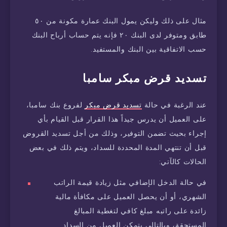
مثال على ذلك وليكن يمول البنك عمارة مكونة من ٥٠
طابق ومتوفر لدى البنك ٢٠ فإنه يتم حساب أرباح البنك
حسب الاتفاقية بين البنك والمستفيد.
تسديد قرض مبكر سامبا
عند الرغبة في حالة
تسديد قرض مبكر
لفروع بنك سامبا،
على العميل أن يدرس جيداً هذا القرار قبل القيام بأي
إجراء بحيث تضمن التوفير، وذلك من أجل تسديد القروض
قبل أن تنتهي المدة المحددة للسداد، ويتم ذلك في بعض
الحالات كالآتي:
في حالة الدخل الإضافي مثل زيادة قيمة الراتب
الشهري، أو أن يحصل العميل على مكافأة مالية
زائدة على راتبه مبلغ كافي لتغطية المبالغ
المستحقة، وبالتالي يتمكن العميل من السداد