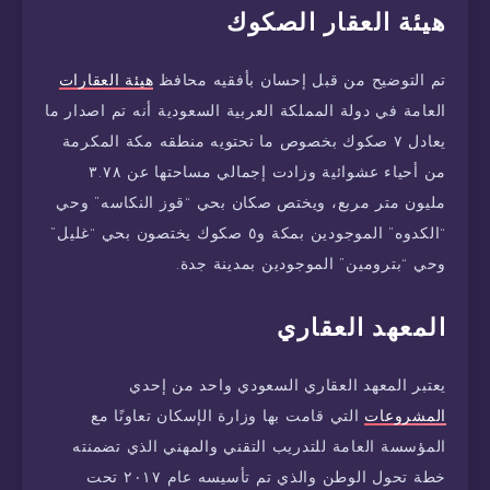
هيئة العقار الصكوك
تم التوضيح من قبل إحسان بأفقيه محافظ
هيئة العقارات
العامة في دولة المملكة العربية السعودية أنه تم اصدار ما
يعادل ٧ صكوك بخصوص ما تحتويه منطقه مكة المكرمة
من أحياء عشوائية وزادت إجمالي مساحتها عن ٣.٧٨
مليون متر مربع، ويختص صكان بحي “قوز النكاسه” وحي
“الكدوه” الموجودين بمكة و٥ صكوك يختصون بحي “غليل”
وحي “بترومين” الموجودين بمدينة جدة.
المعهد العقاري
يعتبر المعهد العقاري السعودي واحد من إحدي
المشروعات
التي قامت بها وزارة الإسكان تعاونًا مع
المؤسسة العامة للتدريب التقني والمهني الذي تضمنته
خطة تحول الوطن والذي تم تأسيسه عام ٢٠١٧ تحت