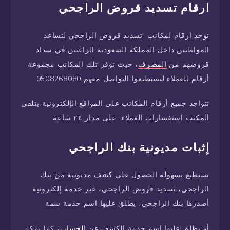
ارقام تسديد قروض الراجحي
توجد ارقام لمكاتب تسديد قروض الراجحي لتساعد
المواطنين داخل المملكة السعودية الراغبين في سداد
قروضهم من
المصرف
، حيث توفر تلك المكاتب مجموعة
أرقام للعملاء ليستطيعوا التواصل معهم 0508268080
تتواجد جميع أرقام المكاتب على المواقع الإلكترونية،يتلقى
المكتب استفسارات العملاء على مدار ٢٤ ساعة
إثبات مديونية بنك الراجحي
تستطيع بسهولة الحصول على كشف مديونية من بنك
الراجحي، تسديد قروض الراجحي، عبر خدمة إلكترونية
أصدرها بنك الراجحي، يطلق عليها اسم خدمة سمة
أو يطلق عليها اسم خدمة الكشف عن
الحساب
، كما يمكن