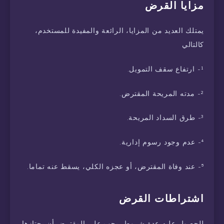
مزايا القرض
يمتلك العديد من المزايا، الرائعة والمفيدة للمستخدم،
كالتالي
¹- ارتفاع سقف التمويل.
²- مدته المريحة المقترض.
³- طرق السداد المريحة.
⁴- عدم وجود رسوم إدارية.
⁵- عند وفاة المقترض، أو عجزه الكلي، يسقط عنه تماما.
اشتراطات القرض
للحصول عليه عدة شروط، يجب على المقترض أن يجتازها